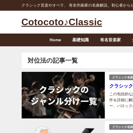
クラシック音楽やオペラ、 有名作曲家の名曲解説。初心者から
Cotocoto♪Classic
Home
基礎知識
有名音楽家
対位法の記事一覧
クラシック名曲
クラシック
この包括的な
作を詳細に解
ー、バロック
義、そして現
す。音楽愛好..
クラシック名曲