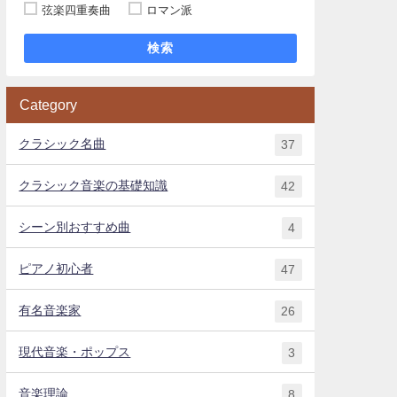
弦楽四重奏曲
ロマン派
検索
Category
クラシック名曲
37
クラシック音楽の基礎知識
42
シーン別おすすめ曲
4
ピアノ初心者
47
有名音楽家
26
現代音楽・ポップス
3
音楽理論
8