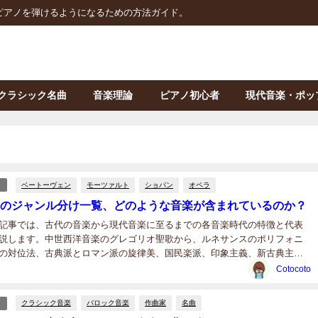
ピアノを弾けるようになるための方法ガイド。
クラシック名曲
音楽理論
ピアノ初心者
現代音楽・ポッ
ベートーヴェン
モーツァルト
ショパン
オペラ
のジャンル分け一覧、どのような音楽が含まれているのか？
記事では、古代の音楽から現代音楽に至るまでの各音楽時代の特徴と代表
説します。中世西洋音楽のグレゴリオ聖歌から、ルネサンスのポリフォニ
の対位法、古典派とロマン派の旋律美、国民楽派、印象主義、新古典主
代音楽の革新的なアプローチまで、音楽の歴史を豊かな内容で紐解きま
Cotocoto
.
クラシック音楽
バロック音楽
作曲家
名曲