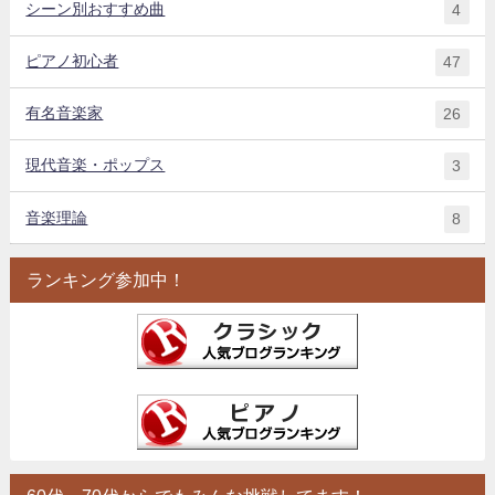
シーン別おすすめ曲
4
ピアノ初心者
47
有名音楽家
26
現代音楽・ポップス
3
音楽理論
8
ランキング参加中！