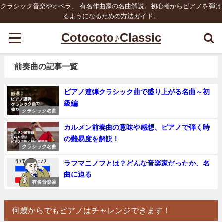
クラシック音楽やオペラ、 有名作曲家の名曲解説。初心者からピアノを弾け
るようになるための方法ガイド。
Cotocoto♪Classic
前奏曲の記事一覧
ピアノ連弾クラシック曲で盛り上がる名曲～初
級編
クラシック名曲
カルメン前奏曲の意味や感想、ピアノで弾く時
の難易度を解説！
クラシック名曲
ラフマニノフとは？どんな音楽家だったか、名
曲に迫る
有名音楽家
何歳からでもピアノはチャレンジできます！